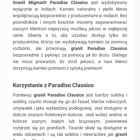
Granit
Migmatit
Paradiso
Classico
jest wydobywany
wyłącznie w Indiach. Kamień naturalny i płytki Ninos
współpracują bezpośrednio z producentami w Indiach. Bez
pośredników i innych kosztów możemy zagwarantować
naszym klientom najwyższą możliwą jakość w najlepszej
cenie. Dbamy o to, aby uzyskać dostęp tylko do
producentów, którzy nie wydobywają kamieni za pomocą
rozbiórki, ale przecinają
granit Paradiso Classico
bezpośrednio z pęknięć za pomocą pił do drutu. Dlatego
nie może prowadzić do strat jakości, a nasi klienci
otrzymują kamień premium z optyką premium!
Korzystanie z Paradiso Classico
Ponieważ
granit Paradiso Classico
jest bardzo solidny i
solidny, często stosuje się go do fasad, blatów roboczych,
umywalek i jako wykładziny podłogowej. Jest dostępny w
dobrze znanym fioletowym kolorze. Jeśli wolisz widma w
kolorze szarym, białym lub brązowym, powinieneś
rozejrzeć się po granitach. Twarde skały są dostępne w
wielu odcieniach i są tak solidne i niewrażliwe jak
granit