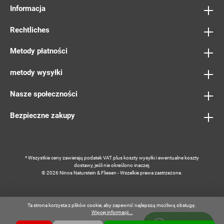
Informacja
Rechtliches
Metody płatności
metody wysyłki
Nasze społeczności
Bezpieczne zakupy
* Wszystkie ceny zawierają podatek VAT plus
koszty wysyłki
i ewentualne koszty
dostawy, jeśli nie określono inaczej.
© 2026 Ninos Naturstein & Fliesen - Wszelkie prawa zastrzeżone.
Ta strona korzysta z plików cookie, aby zapewnić najlepszą możliwą obsługę.
Więcej informacji...