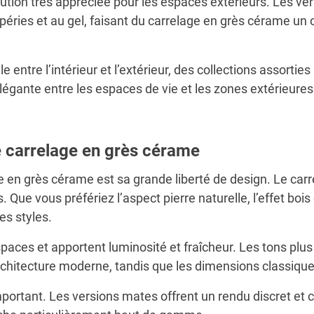
tion très appréciée pour les espaces extérieurs. Les ver
ries et au gel, faisant du carrelage en grès cérame un ch
e entre l’intérieur et l’extérieur, des collections assorti
légante entre les espaces de vie et les zones extérieures
e carrelage en grès cérame
ge en grès cérame est sa grande liberté de design. Le ca
. Que vous préfériez l’aspect pierre naturelle, l’effet bo
es styles.
spaces et apportent luminosité et fraîcheur. Les tons pl
chitecture moderne, tandis que les dimensions classiques
mportant. Les versions mates offrent un rendu discret et 