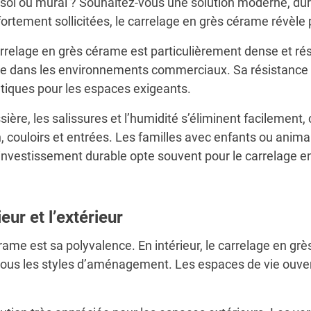
l ou mural ? Souhaitez-vous une solution moderne, durabl
fortement sollicitées, le carrelage en grès cérame révèl
arrelage en grès cérame est particulièrement dense et rés
 dans les environnements commerciaux. Sa résistance à l’
atiques pour les espaces exigeants.
ère, les salissures et l’humidité s’éliminent facilement,
n, couloirs et entrées. Les familles avec enfants ou ani
n investissement durable opte souvent pour le carrelage e
ur et l’extérieur
érame est sa polyvalence. En intérieur, le carrelage en 
us les styles d’aménagement. Les espaces de vie ouvert