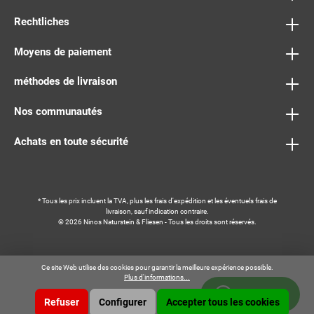
Rechtliches
Moyens de paiement
méthodes de livraison
Nos communautés
Achats en toute sécurité
* Tous les prix incluent la TVA, plus les frais
d'expédition
et les éventuels frais de
livraison, sauf indication contraire.
© 2026 Ninos Naturstein & Fliesen - Tous les droits sont réservés.
Ce site Web utilise des cookies pour garantir la meilleure expérience possible.
Plus d'informations...
Whatsapp
Refuser
Configurer
Accepter tous les cookies