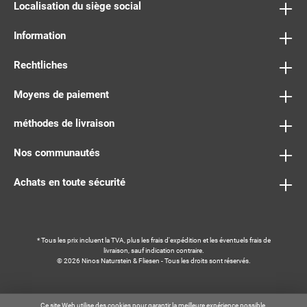
Localisation du siège social
Information
Rechtliches
Moyens de paiement
méthodes de livraison
Nos communautés
Achats en toute sécurité
* Tous les prix incluent la TVA, plus les frais
d'expédition
et les éventuels frais de
livraison, sauf indication contraire.
© 2026 Ninos Naturstein & Fliesen - Tous les droits sont réservés.
Ce site Web utilise des cookies pour garantir la meilleure expérience possible.