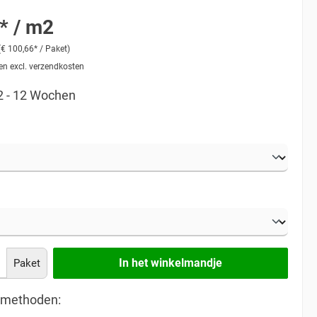
* / m2
(€ 100,66* / Paket)
 en excl. verzendkosten
 2 - 12 Wochen
In het winkelmandje
Paket
lmethoden: