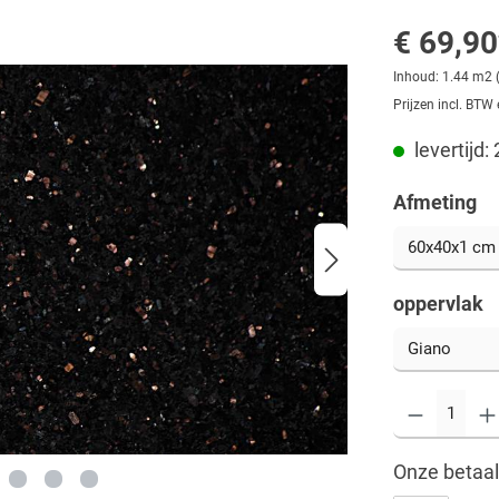
€ 69,90
Inhoud:
1.44 m2
Prijzen incl. BTW
levertijd:
Afmeting
oppervlak
Onze betaa