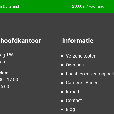
in Duitsland
25000 m² voorraad
 hoofdkantoor
Informatie
weg 156
Verzendkosten
nau
Over ons
den:
Locaties en verkooppar
00 - 17:00
Carrière - Banen
15:00
Import
Contact
Blog