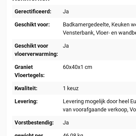
Gerectificeerd:
Ja
Geschikt voor:
Badkamergedeelte
, Keuken w
Vensterbank
, Vloer- en wandb
Geschikt voor
Ja
vloerverwarming:
Graniet
60x40x1 cm
Vloertegels:
Kwaliteit:
1 keuz
Levering:
Levering mogelijk door heel E
van voorafgaande verkoop
, V
Vorstbestendig:
Ja
gewicht per
46,08 kg