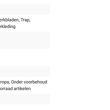
erkbladen
, Trap
,
ekleding
uropa
, Onder voorbehoud
oorraad artikelen