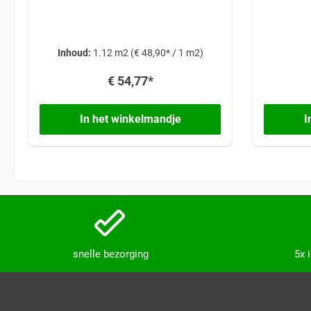
qualiteit in 61x30,5x1 cm
Inhoud:
1.12 m2
(€ 48,90* / 1 m2)
€ 54,77*
In het winkelmandje
I
snelle bezorging
5x 