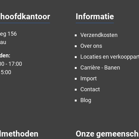
 hoofdkantoor
Informatie
weg 156
Verzendkosten
nau
Over ons
den:
Locaties en verkooppar
00 - 17:00
Carrière - Banen
15:00
Import
Contact
Blog
dmethoden
Onze gemeensch