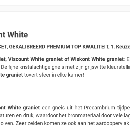
nt White
T, GEKALIBREERD PREMIUM TOP KWALITEIT, 1. Keuze u
iet, Viscount White graniet of Wiskont White graniet
: 
 De fijne kristalachtige gneis met zijn grijswitte kleurste
te graniet
tovert sfeer in elke kamer!
ont White graniet
een gneis uit het Precambrium tijdper
turen en druk, waardoor het bronmateriaal door vele l
olven. Zeer zelden komen ze ook aan het aardoppervlak 