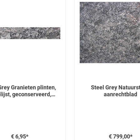
Grey Granieten plinten,
Steel Grey Natuurs
lijst, geconserveerd,
aanrechtblad
gekalibreerd
€ 6,95*
€ 799,00*