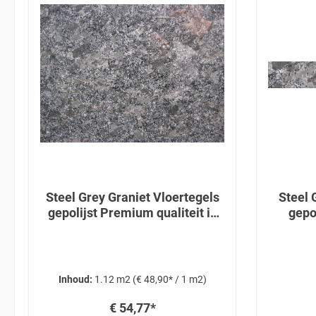
Steel Grey Graniet Vloertegels
Steel 
gepolijst Premium qualiteit in
gepo
61x30,5x1 cm
Inhoud:
1.12 m2
(€ 48,90* / 1 m2)
€ 54,77*