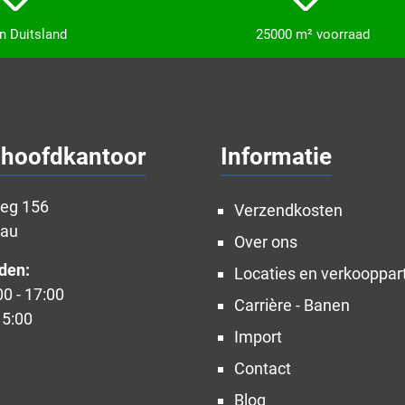
in Duitsland
25000 m² voorraad
 hoofdkantoor
Informatie
weg 156
Verzendkosten
nau
Over ons
den:
Locaties en verkooppar
00 - 17:00
Carrière - Banen
15:00
Import
Contact
Blog