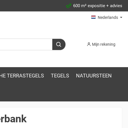
600 m² expositie + advies
Nederlands
Mijn rekening
HE TERRASTEGELS
TEGELS
NATUURSTEEN
erbank