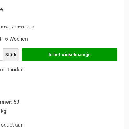
*
 en excl. verzendkosten
 4 - 6 Wochen
In het winkelmandje
Stück
lmethoden:
mmer:
63
 kg
roduct aan: