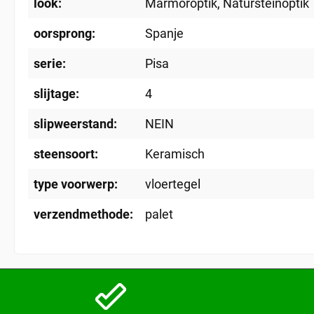
look:
Marmoroptik
, Natursteinoptik
oorsprong:
Spanje
serie:
Pisa
slijtage:
4
slipweerstand:
NEIN
steensoort:
Keramisch
type voorwerp:
vloertegel
verzendmethode:
palet