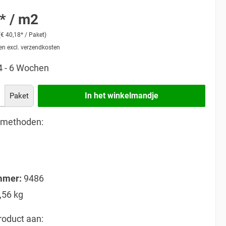
* / m2
(€ 40,18* / Paket)
 en excl. verzendkosten
 4 - 6 Wochen
In het winkelmandje
Paket
lmethoden:
mmer:
9486
,56 kg
roduct aan: