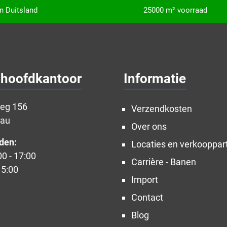
in Duitsland
25000 m² voorraad
 hoofdkantoor
Informatie
weg 156
Verzendkosten
nau
Over ons
den:
Locaties en verkooppar
00 - 17:00
Carrière - Banen
15:00
Import
Contact
Blog