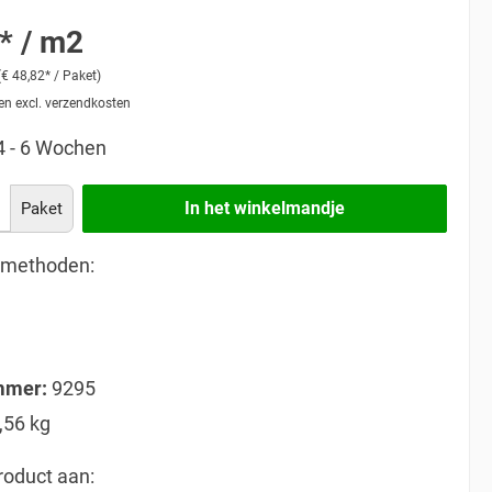
* / m2
(€ 48,82* / Paket)
 en excl. verzendkosten
 4 - 6 Wochen
In het winkelmandje
Paket
lmethoden:
mmer:
9295
,56 kg
roduct aan: