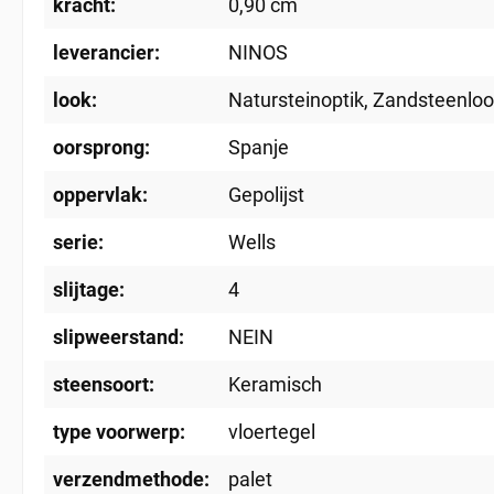
kracht:
0,90 cm
leverancier:
NINOS
look:
Natursteinoptik
, Zandsteenlo
oorsprong:
Spanje
oppervlak:
Gepolijst
serie:
Wells
slijtage:
4
slipweerstand:
NEIN
steensoort:
Keramisch
type voorwerp:
vloertegel
verzendmethode:
palet