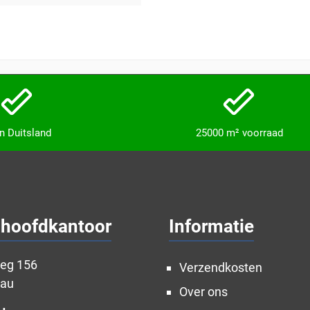
in Duitsland
25000 m² voorraad
 hoofdkantoor
Informatie
weg 156
Verzendkosten
nau
Over ons