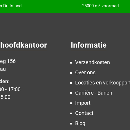
in Duitsland
25000 m² voorraad
 hoofdkantoor
Informatie
weg 156
Verzendkosten
nau
Over ons
den:
Locaties en verkooppar
00 - 17:00
Carrière - Banen
15:00
Import
Contact
Blog