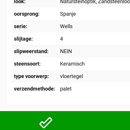
look:
Natursteinoptik
, Zandsteenlo
oorsprong:
Spanje
serie:
Wells
slijtage:
4
slipweerstand:
NEIN
steensoort:
Keramisch
type voorwerp:
vloertegel
verzendmethode:
palet