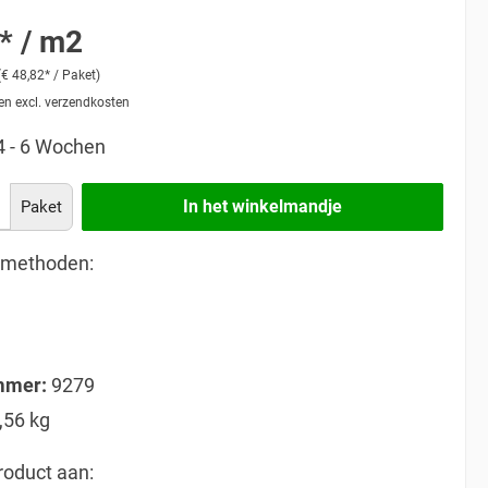
* / m2
(€ 48,82* / Paket)
 en excl. verzendkosten
 4 - 6 Wochen
In het winkelmandje
Paket
lmethoden:
mmer:
9279
,56 kg
roduct aan: