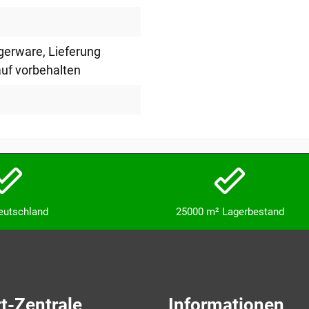
agerware
, Lieferung
uf vorbehalten
Deutschland
25000 m² Lagerbestand
t-Zentrale
Informationen