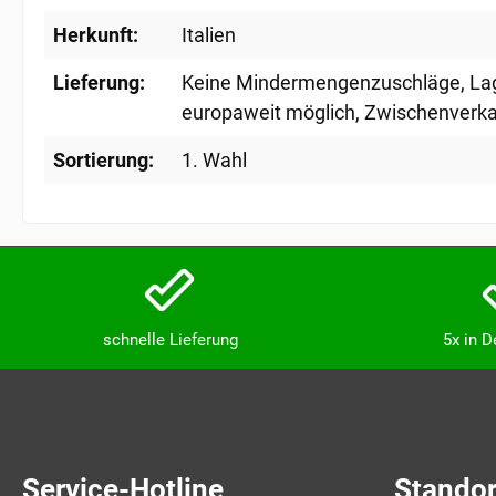
Herkunft:
Italien
Lieferung:
Keine Mindermengenzuschläge
, L
europaweit möglich
, Zwischenverka
Sortierung:
1. Wahl
schnelle Lieferung
5x in 
Service-Hotline
Standor