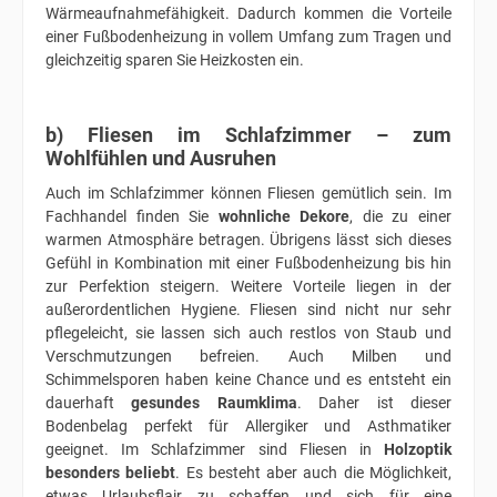
Wärmeaufnahmefähigkeit. Dadurch kommen die Vorteile
einer Fußbodenheizung in vollem Umfang zum Tragen und
gleichzeitig sparen Sie Heizkosten ein.
b) Fliesen im Schlafzimmer – zum
Wohlfühlen und Ausruhen
Auch im Schlafzimmer können Fliesen gemütlich sein. Im
Fachhandel finden Sie
wohnliche Dekore
, die zu einer
warmen Atmosphäre betragen. Übrigens lässt sich dieses
Gefühl in Kombination mit einer Fußbodenheizung bis hin
zur Perfektion steigern. Weitere Vorteile liegen in der
außerordentlichen Hygiene. Fliesen sind nicht nur sehr
pflegeleicht, sie lassen sich auch restlos von Staub und
Verschmutzungen befreien. Auch Milben und
Schimmelsporen haben keine Chance und es entsteht ein
dauerhaft
gesundes Raumklima
. Daher ist dieser
Bodenbelag perfekt für Allergiker und Asthmatiker
geeignet. Im Schlafzimmer sind Fliesen in
Holzoptik
besonders beliebt
. Es besteht aber auch die Möglichkeit,
etwas Urlaubsflair zu schaffen und sich für eine