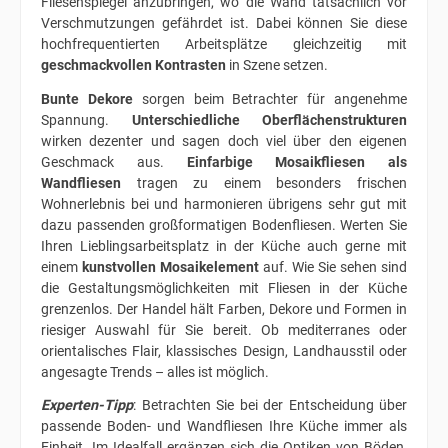
Fliesenspiegel anzubringen, wo die Wand tatsächlich vor
Verschmutzungen gefährdet ist. Dabei können Sie diese
hochfrequentierten Arbeitsplätze gleichzeitig mit
geschmackvollen Kontrasten
in Szene setzen.
Bunte Dekore
sorgen beim Betrachter für angenehme
Spannung.
Unterschiedliche Oberflächenstrukturen
wirken dezenter und sagen doch viel über den eigenen
Geschmack aus.
Einfarbige Mosaikfliesen als
Wandfliesen
tragen zu einem besonders frischen
Wohnerlebnis bei und harmonieren übrigens sehr gut mit
dazu passenden großformatigen Bodenfliesen. Werten Sie
Ihren Lieblingsarbeitsplatz in der Küche auch gerne mit
einem
kunstvollen Mosaikelement
auf. Wie Sie sehen sind
die Gestaltungsmöglichkeiten mit Fliesen in der Küche
grenzenlos. Der Handel hält Farben, Dekore und Formen in
riesiger Auswahl für Sie bereit. Ob mediterranes oder
orientalisches Flair, klassisches Design, Landhausstil oder
angesagte Trends – alles ist möglich.
Experten-Tipp
: Betrachten Sie bei der Entscheidung über
passende Boden- und Wandfliesen Ihre Küche immer als
Einheit. Im Idealfall ergänzen sich die Optiken von Böden,