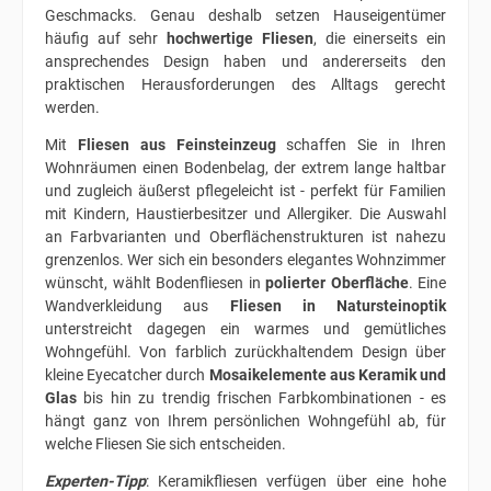
Geschmacks. Genau deshalb setzen Hauseigentümer
häufig auf sehr
hochwertige Fliesen
, die einerseits ein
ansprechendes Design haben und andererseits den
praktischen Herausforderungen des Alltags gerecht
werden.
Mit
Fliesen aus Feinsteinzeug
schaffen Sie in Ihren
Wohnräumen einen Bodenbelag, der extrem lange haltbar
und zugleich äußerst pflegeleicht ist - perfekt für Familien
mit Kindern, Haustierbesitzer und Allergiker. Die Auswahl
an Farbvarianten und Oberflächenstrukturen ist nahezu
grenzenlos. Wer sich ein besonders elegantes Wohnzimmer
wünscht, wählt Bodenfliesen in
polierter Oberfläche
. Eine
Wandverkleidung aus
Fliesen in Natursteinoptik
unterstreicht dagegen ein warmes und gemütliches
Wohngefühl. Von farblich zurückhaltendem Design über
kleine Eyecatcher durch
Mosaikelemente aus Keramik und
Glas
bis hin zu trendig frischen Farbkombinationen - es
hängt ganz von Ihrem persönlichen Wohngefühl ab, für
welche Fliesen Sie sich entscheiden.
Experten-Tipp
: Keramikfliesen verfügen über eine hohe