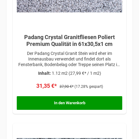
Padang Crystal Granitfliesen Poliert
Premium Qualität in 61x30,5x1 cm
Der Padang Crystal Granit Stein wird eher im
Innenausbau verwendet und findet dort als
Fensterbank, Bodenbelag oder Treppe seinen Platz im
Haus. Mit seiner glatten Struktur ist er bei Bauherren
Inhalt:
1.12 m2
(27,99 €* / 1 m2)
sehr beliebt und eignet sich je nach individuellen
Vorstellungen für modernes Design oder klassisches
31,35 €*
37,90 €*
Ambiente.
(17.28% gespart)
In den Warenkorb