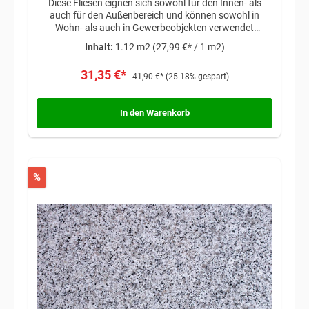
Diese Fliesen eignen sich sowohl für den Innen- als
auch für den Außenbereich und können sowohl in
Wohn- als auch in Gewerbeobjekten verwendet
werden. Ob als Bodenbelag, Wandverkleidung oder
Inhalt:
1.12 m2
(27,99 €* / 1 m2)
Akzentstück, die Black Star Galaxy Granitfliesen
verleihen jedem Raum einen Hauch von Raffinesse und
31,35 €*
zeitloser Schönheit.
41,90 €*
(25.18% gespart)
In den Warenkorb
%