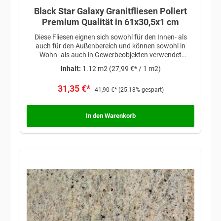
Black Star Galaxy Granitfliesen Poliert
Premium Qualität in 61x30,5x1 cm
Diese Fliesen eignen sich sowohl für den Innen- als
auch für den Außenbereich und können sowohl in
Wohn- als auch in Gewerbeobjekten verwendet
werden. Ob als Bodenbelag, Wandverkleidung oder
Inhalt:
1.12 m2
(27,99 €* / 1 m2)
Akzentstück, die Black Star Galaxy Granitfliesen
verleihen jedem Raum einen Hauch von Raffinesse und
31,35 €*
zeitloser Schönheit.
41,90 €*
(25.18% gespart)
In den Warenkorb