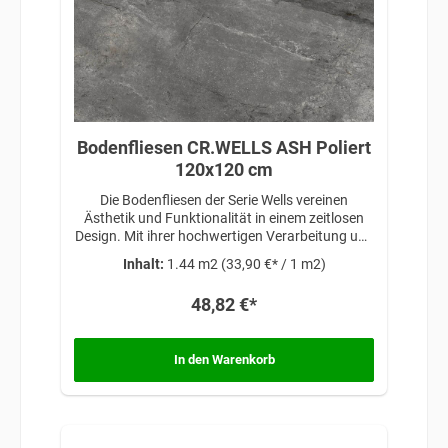
Bodenfliesen CR.WELLS ASH Poliert
120x120 cm
Die Bodenfliesen der Serie Wells vereinen
Ästhetik und Funktionalität in einem zeitlosen
Design. Mit ihrer hochwertigen Verarbeitung und
ihrem ansprechenden Erscheinungsbild
Inhalt:
1.44 m2
(33,90 €* / 1 m2)
schaffen sie eine stilvolle Grundlage für jeden
Raum. Die Fliesen sind besonders vielseitig
48,82 €*
einsetzbar und eignen sich sowohl für
Wohnräume als auch für gewerbliche Bereiche.
In den Warenkorb