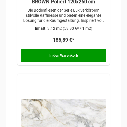
BROWN Poliert 120x260 cm
Die Bodenfliesen der Serie Lux verkörpern
stilvolle Raffinesse und bieten eine elegante
Lösung für die Raumgestaltung. Inspiriert von
zeitloser Schönheit und anspruchsvollem
Inhalt:
3.12 m2
(59,90 €* / 1 m2)
Design, verleihen diese Fliesen jedem Raum eine
exklusive Note, die Luxus und Eleganz
186,89 €*
miteinander vereint.
In den Warenkorb