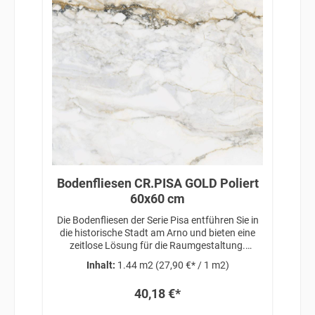
Bodenfliesen CR.PISA GOLD Poliert
60x60 cm
Die Bodenfliesen der Serie Pisa entführen Sie in
die historische Stadt am Arno und bieten eine
zeitlose Lösung für die Raumgestaltung.
Inspiriert von klassischer Eleganz und
Inhalt:
1.44 m2
(27,90 €* / 1 m2)
architektonischer Schönheit, verleihen diese
Fliesen Ihren Räumen eine anspruchsvolle
40,18 €*
Atmosphäre, die auf traditionellem Design und
zeitloser Raffinesse basiert.