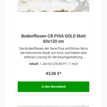
Bodenfliesen CR.PISA GOLD Matt
60x120 cm
Die Bodenfliesen der Serie Pisa entführen Sie in
die historische Stadt am Arno und bieten eine
zeitlose Lösung für die Raumgestaltung.
Inspiriert von klassischer Eleganz und
Inhalt:
1.44 m2
(29,90 €* / 1 m2)
architektonischer Schönheit, verleihen diese
Fliesen Ihren Räumen eine anspruchsvolle
43,06 €*
Atmosphäre, die auf traditionellem Design und
zeitloser Raffinesse basiert.
In den Warenkorb