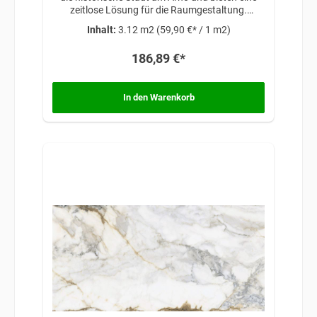
zeitlose Lösung für die Raumgestaltung.
Inspiriert von klassischer Eleganz und
Inhalt:
3.12 m2
(59,90 €* / 1 m2)
architektonischer Schönheit, verleihen diese
Fliesen Ihren Räumen eine anspruchsvolle
186,89 €*
Atmosphäre, die auf traditionellem Design und
zeitloser Raffinesse basiert.
In den Warenkorb