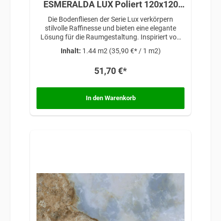
ESMERALDA LUX Poliert 120x120
cm
Die Bodenfliesen der Serie Lux verkörpern
stilvolle Raffinesse und bieten eine elegante
Lösung für die Raumgestaltung. Inspiriert von
zeitloser Schönheit und anspruchsvollem
Inhalt:
1.44 m2
(35,90 €* / 1 m2)
Design, verleihen diese Fliesen jedem Raum eine
exklusive Note, die Luxus und Eleganz
51,70 €*
miteinander vereint.
In den Warenkorb