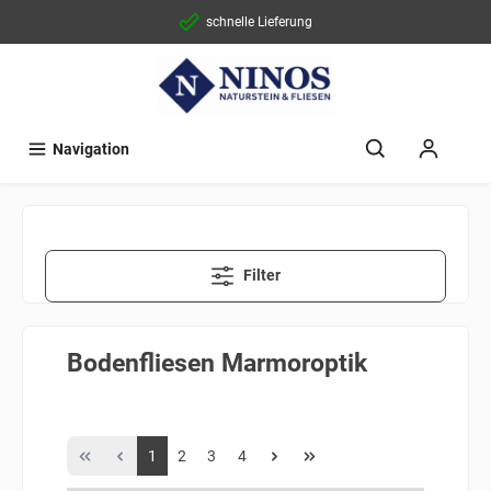
schnelle Lieferung
Navigation
Filter
Bodenfliesen Marmoroptik
1
2
3
4