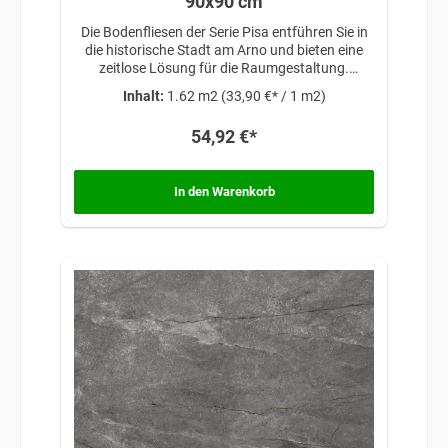
90x90 cm
Die Bodenfliesen der Serie Pisa entführen Sie in
die historische Stadt am Arno und bieten eine
zeitlose Lösung für die Raumgestaltung.
Inspiriert von klassischer Eleganz und
Inhalt:
1.62 m2
(33,90 €* / 1 m2)
architektonischer Schönheit, verleihen diese
Fliesen Ihren Räumen eine anspruchsvolle
54,92 €*
Atmosphäre, die auf traditionellem Design und
zeitloser Raffinesse basiert.
In den Warenkorb