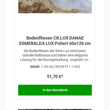
Bodenfliesen CR.LUX DANAE
ESMERALDA LUX Poliert 60x120 cm
Die Bodenfliesen der Serie Lux verkörpern
stilvolle Raffinesse und bieten eine elegante
Lösung für die Raumgestaltung. Inspiriert von
zeitloser Schönheit und anspruchsvollem
Inhalt:
1.44 m2
(35,90 €* / 1 m2)
Design, verleihen diese Fliesen jedem Raum eine
exklusive Note, die Luxus und Eleganz
51,70 €*
miteinander vereint.
In den Warenkorb