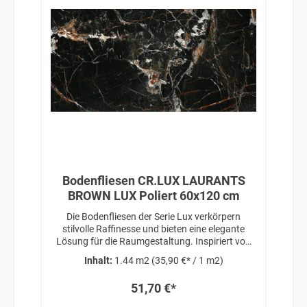
Bodenfliesen CR.LUX LAURANTS
BROWN LUX Poliert 60x120 cm
Die Bodenfliesen der Serie Lux verkörpern
stilvolle Raffinesse und bieten eine elegante
Lösung für die Raumgestaltung. Inspiriert von
zeitloser Schönheit und anspruchsvollem
Inhalt:
1.44 m2
(35,90 €* / 1 m2)
Design, verleihen diese Fliesen jedem Raum eine
exklusive Note, die Luxus und Eleganz
51,70 €*
miteinander vereint.