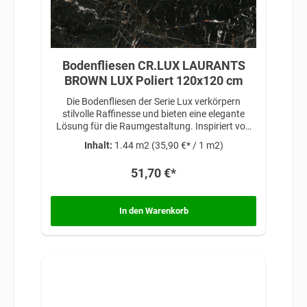
Bodenfliesen CR.LUX LAURANTS
BROWN LUX Poliert 120x120 cm
Die Bodenfliesen der Serie Lux verkörpern
stilvolle Raffinesse und bieten eine elegante
Lösung für die Raumgestaltung. Inspiriert von
zeitloser Schönheit und anspruchsvollem
Inhalt:
1.44 m2
(35,90 €* / 1 m2)
Design, verleihen diese Fliesen jedem Raum eine
exklusive Note, die Luxus und Eleganz
51,70 €*
miteinander vereint.
In den Warenkorb