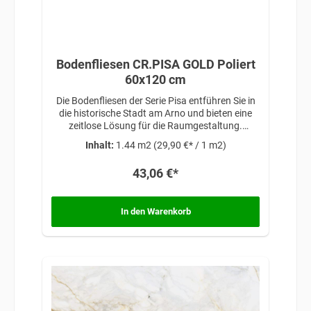
Bodenfliesen CR.PISA GOLD Poliert
60x120 cm
Die Bodenfliesen der Serie Pisa entführen Sie in
die historische Stadt am Arno und bieten eine
zeitlose Lösung für die Raumgestaltung.
Inspiriert von klassischer Eleganz und
Inhalt:
1.44 m2
(29,90 €* / 1 m2)
architektonischer Schönheit, verleihen diese
Fliesen Ihren Räumen eine anspruchsvolle
43,06 €*
Atmosphäre, die auf traditionellem Design und
zeitloser Raffinesse basiert.
In den Warenkorb