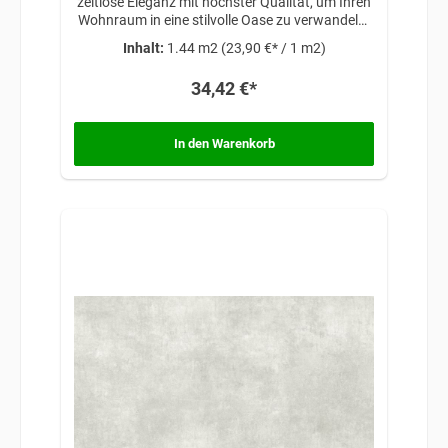
zeitlose Eleganz mit höchster Qualität, um Ihren
Wohnraum in eine stilvolle Oase zu verwandeln.
Diese Fliesen zeichnen sich durch ihre exzellente
Inhalt:
1.44 m2
(23,90 €* / 1 m2)
Verarbeitung, langlebige Materialien und
ansprechende Ästhetik aus.
34,42 €*
In den Warenkorb