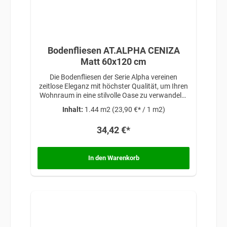
Bodenfliesen AT.ALPHA CENIZA
Matt 60x120 cm
Die Bodenfliesen der Serie Alpha vereinen
zeitlose Eleganz mit höchster Qualität, um Ihren
Wohnraum in eine stilvolle Oase zu verwandeln.
Diese Fliesen zeichnen sich durch ihre exzellente
Inhalt:
1.44 m2
(23,90 €* / 1 m2)
Verarbeitung, langlebige Materialien und
ansprechende Ästhetik aus.
34,42 €*
In den Warenkorb