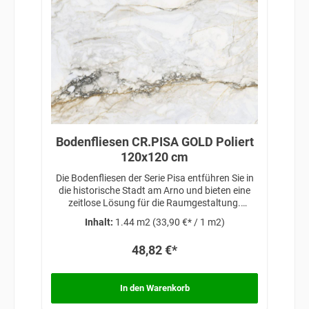
Bodenfliesen CR.PISA GOLD Poliert
120x120 cm
Die Bodenfliesen der Serie Pisa entführen Sie in
die historische Stadt am Arno und bieten eine
zeitlose Lösung für die Raumgestaltung.
Inspiriert von klassischer Eleganz und
Inhalt:
1.44 m2
(33,90 €* / 1 m2)
architektonischer Schönheit, verleihen diese
Fliesen Ihren Räumen eine anspruchsvolle
48,82 €*
Atmosphäre, die auf traditionellem Design und
zeitloser Raffinesse basiert.
In den Warenkorb