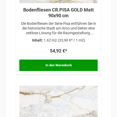
Bodenfliesen CR.PISA GOLD Matt
90x90 cm
Die Bodenfliesen der Serie Pisa entführen Sie in
die historische Stadt am Arno und bieten eine
zeitlose Lösung für die Raumgestaltung.
Inspiriert von klassischer Eleganz und
Inhalt:
1.62 m2
(33,90 €* / 1 m2)
architektonischer Schönheit, verleihen diese
Fliesen Ihren Räumen eine anspruchsvolle
54,92 €*
Atmosphäre, die auf traditionellem Design und
zeitloser Raffinesse basiert.
In den Warenkorb