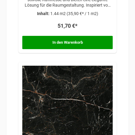
Lösung für die Raumgestaltung. Inspiriert von
zeitloser Schönheit und anspruchsvollem
Inhalt:
1.44 m2
(35,90 €* / 1 m2)
Design, verleihen diese Fliesen jedem Raum eine
exklusive Note, die Luxus und Eleganz
51,70 €*
miteinander vereint.
In den Warenkorb