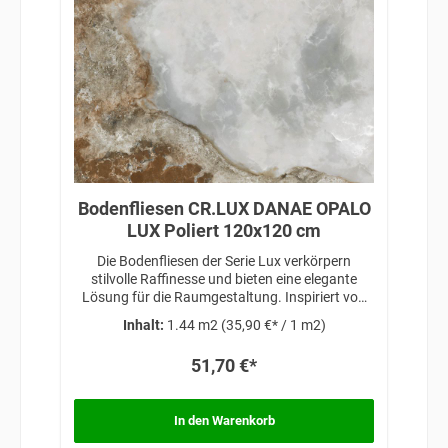
Bodenfliesen CR.LUX DANAE OPALO
LUX Poliert 120x120 cm
Die Bodenfliesen der Serie Lux verkörpern
stilvolle Raffinesse und bieten eine elegante
Lösung für die Raumgestaltung. Inspiriert von
zeitloser Schönheit und anspruchsvollem
Inhalt:
1.44 m2
(35,90 €* / 1 m2)
Design, verleihen diese Fliesen jedem Raum eine
exklusive Note, die Luxus und Eleganz
51,70 €*
miteinander vereint.
In den Warenkorb