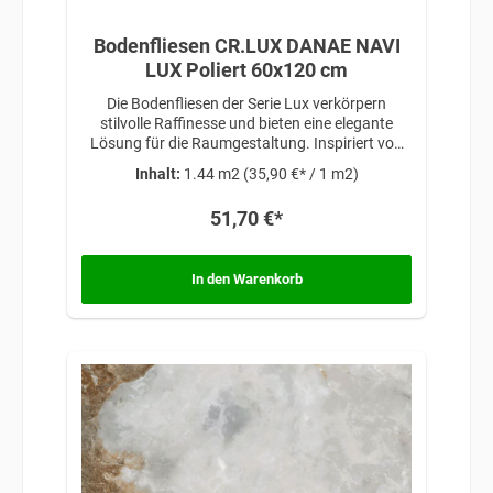
Bodenfliesen CR.LUX DANAE NAVI
LUX Poliert 60x120 cm
Die Bodenfliesen der Serie Lux verkörpern
stilvolle Raffinesse und bieten eine elegante
Lösung für die Raumgestaltung. Inspiriert von
zeitloser Schönheit und anspruchsvollem
Inhalt:
1.44 m2
(35,90 €* / 1 m2)
Design, verleihen diese Fliesen jedem Raum eine
exklusive Note, die Luxus und Eleganz
51,70 €*
miteinander vereint.
In den Warenkorb