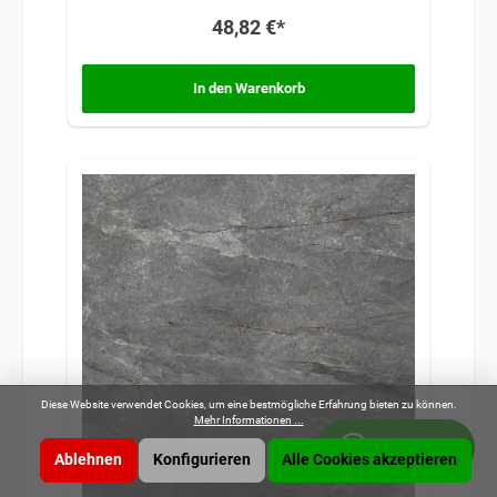
Raum. Die Fliesen sind besonders vielseitig
48,82 €*
einsetzbar und eignen sich sowohl für
Wohnräume als auch für gewerbliche Bereiche.
In den Warenkorb
Diese Website verwendet Cookies, um eine bestmögliche Erfahrung bieten zu können.
Mehr Informationen ...
Whatsapp
Ablehnen
Konfigurieren
Alle Cookies akzeptieren