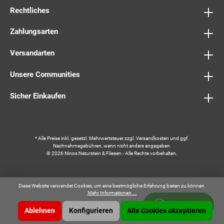
Rechtliches
Zahlungsarten
Versandarten
Unsere Communities
Sicher Einkaufen
* Alle Preise inkl. gesetzl. Mehrwertsteuer zzgl.
Versandkosten
und ggf.
Nachnahmegebühren, wenn nicht anders angegeben.
© 2026 Ninos Naturstein & Fliesen - Alle Rechte vorbehalten.
Diese Website verwendet Cookies, um eine bestmögliche Erfahrung bieten zu können.
Mehr Informationen ...
Whatsapp
Ablehnen
Konfigurieren
Alle Cookies akzeptieren