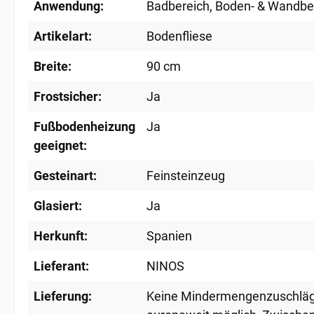
Anwendung:
Badbereich
, Boden- & Wandbe
Artikelart:
Bodenfliese
Breite:
90 cm
Frostsicher:
Ja
Fußbodenheizung
Ja
geeignet:
Gesteinart:
Feinsteinzeug
Glasiert:
Ja
Herkunft:
Spanien
Lieferant:
NINOS
Lieferung:
Keine Mindermengenzuschlä