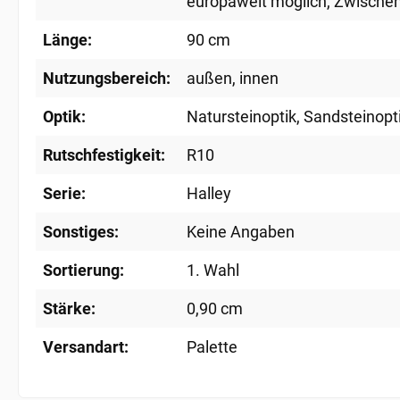
europaweit möglich
, Zwische
Länge:
90 cm
Nutzungsbereich:
außen
, innen
Optik:
Natursteinoptik
, Sandsteinopt
Rutschfestigkeit:
R10
Serie:
Halley
Sonstiges:
Keine Angaben
Sortierung:
1. Wahl
Stärke:
0,90 cm
Versandart:
Palette