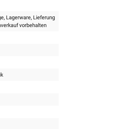
ge
, Lagerware
, Lieferung
nverkauf vorbehalten
ik