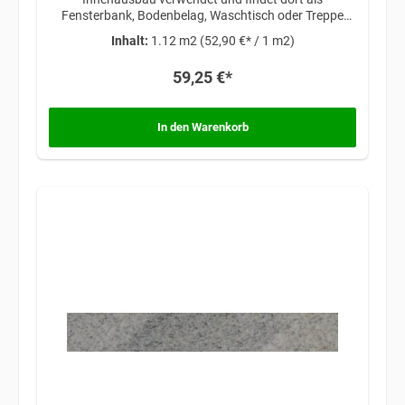
Fensterbank, Bodenbelag, Waschtisch oder Treppe
seinen Platz im Haus. Besonders markant wirkt er als
Inhalt:
1.12 m2
(52,90 €* / 1 m2)
Akzentgeber in der Küche oder im Bad. Gut
kombinieren lässt er sich auch mit anderen Basalten
59,25 €*
wie dem Nero Assoluto Granit oder Viscont White
Granit.
In den Warenkorb