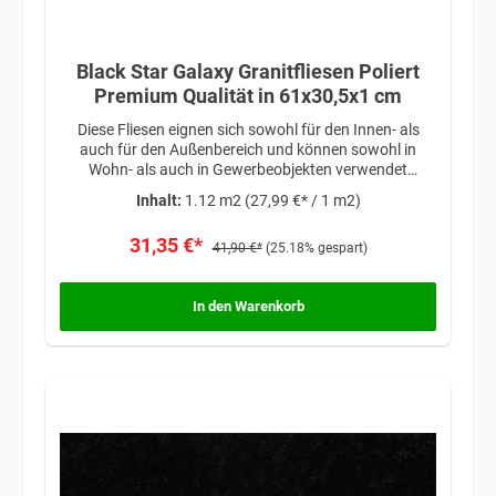
Black Star Galaxy Granitfliesen Poliert
Premium Qualität in 61x30,5x1 cm
Diese Fliesen eignen sich sowohl für den Innen- als
auch für den Außenbereich und können sowohl in
Wohn- als auch in Gewerbeobjekten verwendet
werden. Ob als Bodenbelag, Wandverkleidung oder
Inhalt:
1.12 m2
(27,99 €* / 1 m2)
Akzentstück, die Black Star Galaxy Granitfliesen
verleihen jedem Raum einen Hauch von Raffinesse und
31,35 €*
zeitloser Schönheit.
41,90 €*
(25.18% gespart)
In den Warenkorb