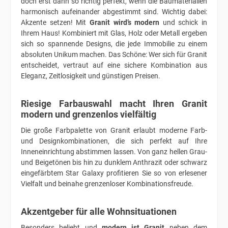
doch erst dann so richtig perfekt, wenn die Baumaterialien
harmonisch aufeinander abgestimmt sind. Wichtig dabei:
Akzente setzen! Mit
Granit wird’s modern
und schick in
Ihrem Haus! Kombiniert mit Glas, Holz oder Metall ergeben
sich so spannende Designs, die jede Immobilie zu einem
absoluten Unikum machen. Das Schöne: Wer sich für Granit
entscheidet, vertraut auf eine sichere Kombination aus
Eleganz, Zeitlosigkeit und günstigen Preisen.
Riesige Farbauswahl macht Ihren Granit
modern und grenzenlos vielfältig
Die große Farbpalette von Granit erlaubt moderne Farb-
und Designkombinationen, die sich perfekt auf Ihre
Inneneinrichtung abstimmen lassen. Von ganz hellen Grau-
und Beigetönen bis hin zu dunklem Anthrazit oder schwarz
eingefärbtem Star Galaxy profitieren Sie so von erlesener
Vielfalt und beinahe grenzenloser Kombinationsfreude.
Akzentgeber für alle Wohnsituationen
Besonders beliebt und
modern ist Granit
neben dem