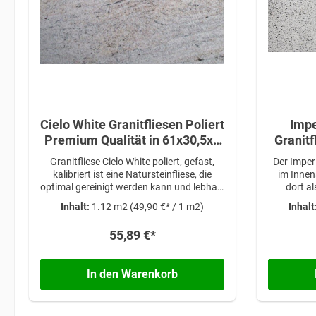
Cielo White Granitfliesen Poliert
Impe
Premium Qualität in 61x30,5x1
Granitf
cm
Qual
Granitfliese Cielo White poliert, gefast,
Der Imperi
kalibriert ist eine Natursteinfliese, die
im Innen
optimal gereinigt werden kann und lebhaft
dort a
bzw. zeitlos ist.
Waschtisc
Inhalt:
1.12 m2
(49,90 €* / 1 m2)
Inhalt
Haus. Be
Akzentge
55,89 €*
Gut komb
anderen B
Granit
In den Warenkorb