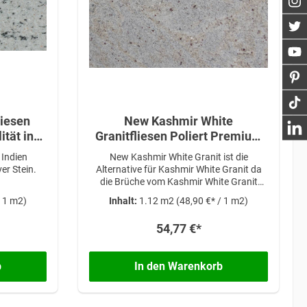
liesen
New Kashmir White
tät in
Granitfliesen Poliert Premium
Qualität in 61x30,5x1 cm
 Indien
New Kashmir White Granit ist die
er Stein.
Alternative für Kashmir White Granit da
die Brüche vom Kashmir White Granit
geschlossen sind
/ 1 m2)
Inhalt:
1.12 m2
(48,90 €* / 1 m2)
54,77 €*
b
In den Warenkorb