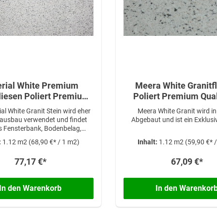
rial White Premium
Meera White Granitf
liesen Poliert Premium
Poliert Premium Quali
ität in 61x30,5x1 cm
61x30,5x1 cm
al White Granit Stein wird eher
Meera White Granit wird in
ausbau verwendet und findet
Abgebaut und ist ein Exklusiv
ls Fensterbank, Bodenbelag,
h oder Treppe seinen Platz im
:
1.12 m2
(68,90 €* / 1 m2)
Inhalt:
1.12 m2
(59,90 €* 
sonders markant wirkt er als
ber in der Küche oder im Bad.
77,17 €*
67,09 €*
inieren lässt er sich auch mit
asalten wie dem Nero Assoluto
 oder Viscont White Granit.
In den Warenkorb
In den Warenkor