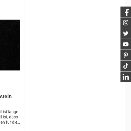
stein
 ist lange
l ist, dass
n für die
ekommen