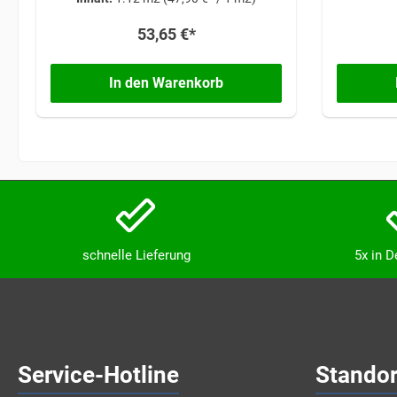
nach individuellen Vorstellungen für
modernes Design oder klassisches
53,65 €*
Ambiente.
In den Warenkorb
schnelle Lieferung
5x in 
Service-Hotline
Standor