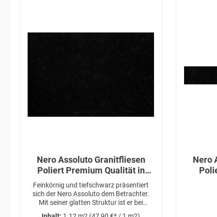
Nero Assoluto Granitfliesen
Nero A
Poliert Premium Qualität in
Polie
61x30,5x1 cm
Feinkörnig und tiefschwarz präsentiert
sich der Nero Assoluto dem Betrachter.
Mit seiner glatten Struktur ist er bei
Bauherren sehr beliebt und eignet sich je
Inhalt:
1.12 m2
(47,90 €* / 1 m2)