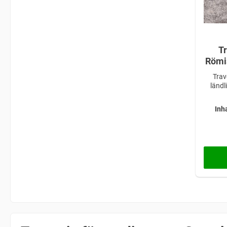
Tr
Römisc
Qu
Trav
ländl
Inh