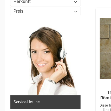
Herkunft
Preis
T
Römisc
Service-Hotline
Qu
Diese T
ländl