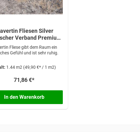
avertin Fliesen Silver
her Verband Premium
alität in 1,2 cm Stärke
ertin Fliese gibt dem Raum ein
iches Gefühl und ist sehr ruhig.
alt:
1.44 m2
(49,90 €* / 1 m2)
71,86 €*
In den Warenkorb