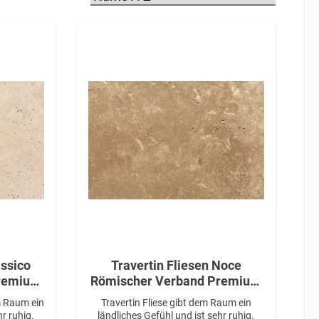
assico
Travertin Fliesen Noce
Römischer Verband Premium
tärke
Qualität in 1,2 cm Stärke
em Raum ein
Travertin Fliese gibt dem Raum ein
hr ruhig.
ländliches Gefühl und ist sehr ruhig.