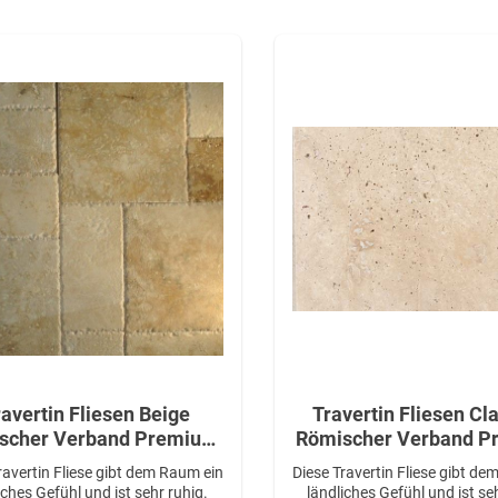
ravertin Fliesen Beige
Travertin Fliesen Cl
her Verband Premium
Römischer Verband Premium
alität in 1,2 cm Stärke
Qualität in 1,2 cm S
ravertin Fliese gibt dem Raum ein
Diese Travertin Fliese gibt d
iches Gefühl und ist sehr ruhig.
ländliches Gefühl und ist se