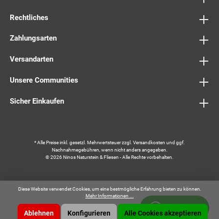
Rechtliches
Zahlungsarten
Versandarten
Unsere Communities
Sicher Einkaufen
* Alle Preise inkl. gesetzl. Mehrwertsteuer zzgl.
Versandkosten
und ggf.
Nachnahmegebühren, wenn nicht anders angegeben.
© 2026 Ninos Naturstein & Fliesen - Alle Rechte vorbehalten.
Diese Website verwendet Cookies, um eine bestmögliche Erfahrung bieten zu können.
Mehr Informationen ...
Whatsapp
Ablehnen
Konfigurieren
Alle Cookies akzeptieren