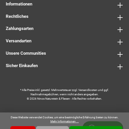
Informationen
Rechtliches
Zahlungsarten
Versandarten
Unsere Communities
Sicher Einkaufen
* Alle Preise inkl. gesetzl. Mehrwertsteuer zzgl.
Versandkosten
und ggf.
Nachnahmegebühren, wenn nicht anders angegeben.
© 2026 Ninos Naturstein & Fliesen - Alle Rechte vorbehalten.
Diese Website verwendet Cookies, um eine bestmögliche Erfahrung bieten zu können.
Mehr Informationen ...
Whatsapp