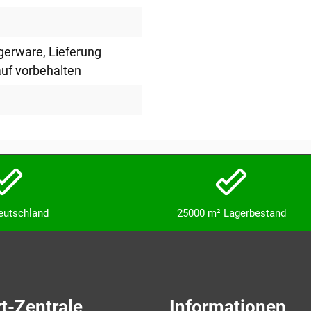
agerware
, Lieferung
uf vorbehalten
Deutschland
25000 m² Lagerbestand
t-Zentrale
Informationen