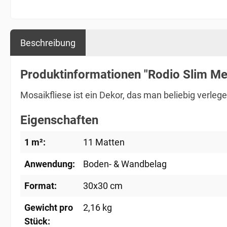
Beschreibung
Produktinformationen "Rodio Slim Met
Mosaikfliese ist ein Dekor, das man beliebig verle
Eigenschaften
1 m²:
11 Matten
Anwendung:
Boden- & Wandbelag
Format:
30x30 cm
Gewicht pro
2,16 kg
Stück: