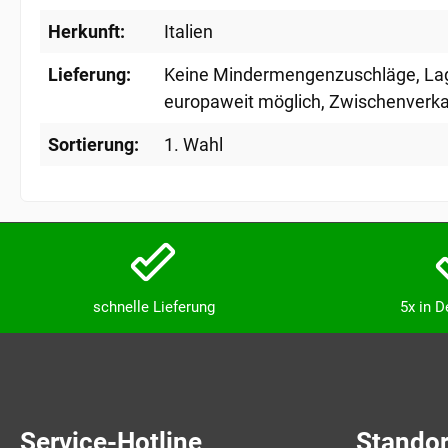
Herkunft:
Italien
Lieferung:
Keine Mindermengenzuschläge
, L
europaweit möglich
, Zwischenverka
Sortierung:
1. Wahl
schnelle Lieferung
5x in 
Service-Hotline
Standor