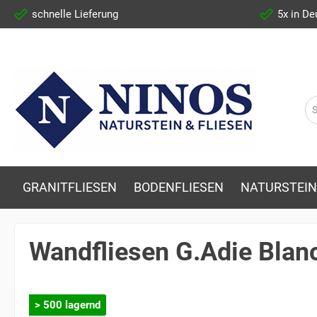
schnelle Lieferung
5x in De
GRANITFLIESEN
BODENFLIESEN
NATURSTEIN
Wandfliesen G.Adie Blan
> 500 lagernd