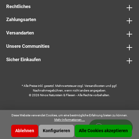
Rechtliches
Zahlungsarten
Versandarten
Unsere Communities
Sicher Einkaufen
* Alle Preise inkl. gesetzl. Mehrwertsteuer zzgl.
Versandkosten
und ggf.
Nachnahmegebühren, wenn nicht anders angegeben.
© 2026 Ninos Naturstein & Fliesen - Alle Rechte vorbehalten.
Diese Website verwendet Cookies, um eine bestmögliche Erfahrung bieten zu können.
Mehr Informationen ...
Whatsapp
Ablehnen
Konfigurieren
Alle Cookies akzeptieren